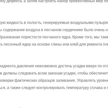
ну дефекта, а затем настроить набор превентивных мер по
скую жидкость в полость, генерируемые воздушными пузыр
ы содержание воздуха в песчаном сердечнике было очень н
азование пористости песчаного ядра. Кроме того, мы также
ь песочный ядер на основе глины или клей для ремонта пл
градиента давления невозможно достичь усадки вверх по от
в должны следовать всем законам усадки, чтобы обеспечит
оверки фактических образцов заливания. Управлять уровн
я, а также следует контролировать температуру сплава и 