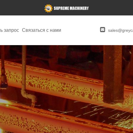
ь запрос
Связаться с нами
sales@greyca