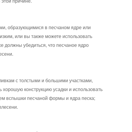
 этой причине.
ями, образующимися в песчаном ядре или
изким, или вы также можете использовать
 должны убедиться, что песчаное ядро ​​
есени.
ливкам с толстыми и большими участками,
ь хорошую конструкцию усадки и использовать
ем вспышки песчаной формы и ядра песка;
плесени.