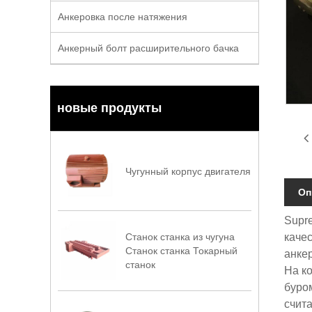
Анкеровка после натяжения
Анкерный болт расширительного бачка
новые продукты
Чугунный корпус двигателя
Оп
Supr
каче
Станок станка из чугуна
Станок станка Токарный
анкер
станок
На ко
буро
счит