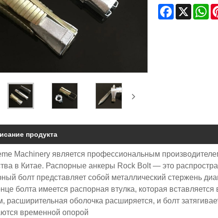
Facebook
X
Wh
исание продукта
eme Machinery является профессиональным производителе
ства в Китае. Распорные анкеры Rock Bolt — это распрост
ный болт представляет собой металлический стержень диаме
нце болта имеется распорная втулка, которая вставляется 
м, расширительная оболочка расширяется, и болт затягивае
аются временной опорой