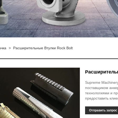
ачка
>
Расширительные Втулки Rock Bolt
Расширительн
Supreme Machiner
поставщиком анке
технологиями и п
предоставить клие
Отправить запрос