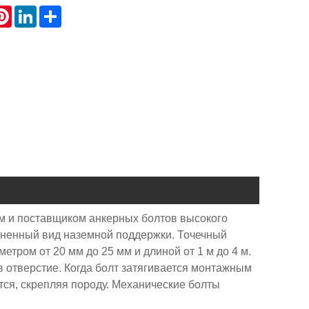
atsApp
Pinterest
LinkedIn
Share
м и поставщиком анкерных болтов высокого
раненный вид наземной поддержки. Точечный
тром от 20 мм до 25 мм и длиной от 1 м до 4 м.
в отверстие. Когда болт затягивается монтажным
тся, скрепляя породу. Механические болты