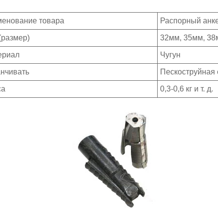
менование товара
Распорный анк
(размер)
32мм, 35мм, 38
ериал
Чугун
анчивать
Пескоструйная 
са
0,3-0,6 кг и т. д.