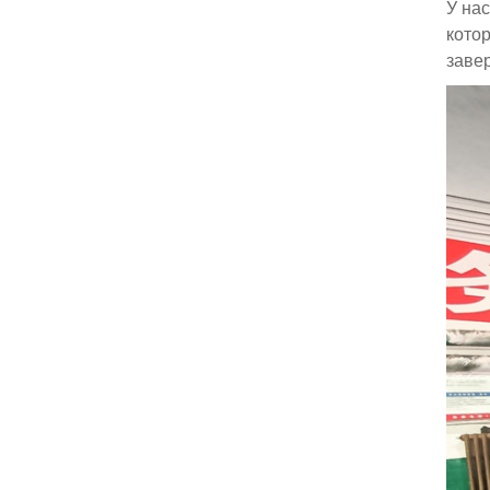
У на
кото
заве